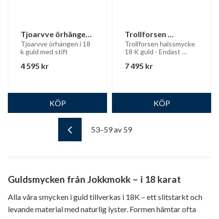
Tjoarvve örhängen 
Trollforsen 
i 18 K guld
halssmycke 18 K 
Tjoarvve örhängen i 18 
Trollforsen halssmycke 
k guld med stift
18 K guld - Endast 
guld
hänge
4 595
kr
7 495
kr
53–
59
av
59
Guldsmycken från Jokkmokk – i 18 karat
Alla våra smycken i guld tillverkas i 18K – ett slitstarkt och
levande material med naturlig lyster. Formen hämtar ofta