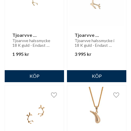
Tjoarvve 
Tjoarvve 
halssmycke 18 K  
halssmycke i 18 K 
Tjoarvve halssmycke 
Tjoarvve halssmycke i 
18 K guld - Endast 
18 K guld - Endast 
guld
guld
hänget
hänge
1 995
kr
3 995
kr
Lägg till i favoriter
Lägg til