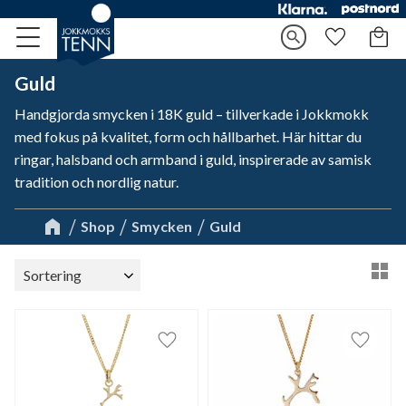
Kundv
search
Meny
Favorite
Guld
Handgjorda smycken i 18K guld – tillverkade i Jokkmokk
med fokus på kvalitet, form och hållbarhet. Här hittar du
ringar, halsband och armband i guld, inspirerade av samisk
tradition och nordlig natur.
Shop
Smycken
Guld
Välj sortering
Vä
Lägg till i favoriter
Lägg til