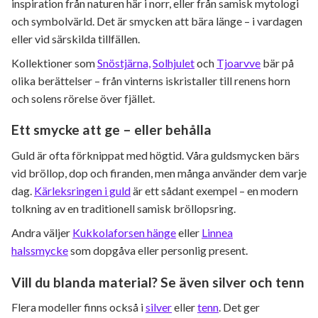
inspiration från naturen här i norr, eller från samisk mytologi
och symbolvärld. Det är smycken att bära länge – i vardagen
eller vid särskilda tillfällen.
Kollektioner som
Snöstjärna,
Solhjulet
och
Tjoarvve
bär på
olika berättelser – från vinterns iskristaller till renens horn
och solens rörelse över fjället.
Ett smycke att ge – eller behålla
Guld är ofta förknippat med högtid. Våra guldsmycken bärs
vid bröllop, dop och firanden, men många använder dem varje
dag.
Kärleksringen i guld
är ett sådant exempel – en modern
tolkning av en traditionell samisk bröllopsring.
Andra väljer
Kukkolaforsen hänge
eller
Linnea
halssmycke
som dopgåva eller personlig present.
Vill du blanda material? Se även silver och tenn
Flera modeller finns också i
silver
eller
tenn
. Det ger