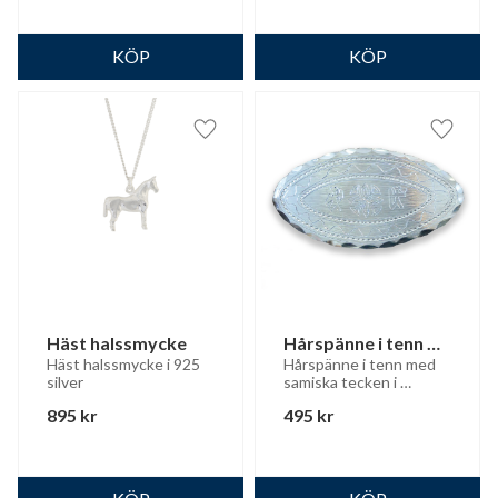
Lägg till i favoriter
Lägg til
Häst halssmycke
Hårspänne i tenn 
Stor
Häst halssmycke i 925 
Hårspänne i tenn med 
silver
samiska tecken i 
gravyren
895
kr
495
kr