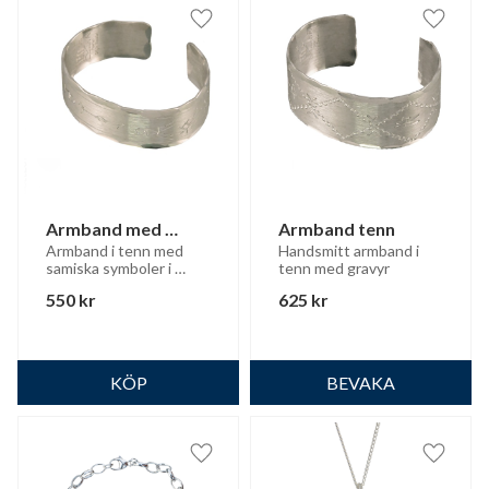
Lägg till i favoriter
Lägg til
Armband med 
Armband tenn
samiska tecken
Armband i tenn med 
Handsmitt armband i 
samiska symboler i 
tenn med gravyr
gravyren
550
kr
625
kr
Lägg till i favoriter
Lägg til