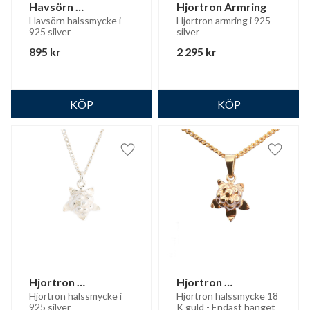
Havsörn 
Hjortron Armring
halssmycke
Havsörn halssmycke i 
Hjortron armring i 925 
925 silver
silver
895
kr
2 295
kr
Lägg till i favoriter
Lägg til
Hjortron 
Hjortron 
halssmycke
halssmycke 18K 
Hjortron halssmycke i 
Hjortron halssmycke 18 
925 silver
K guld - Endast hänget
guld