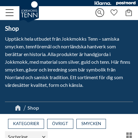
Kundv
search
Meny
Favorite
Shop
Upptäck hela utbudet från Jokkmokks Tenn – samiska
smycken, tennföremål och norrländska hantverk som
berättar en historia. Alla produkter är handgjorda i
Jokkmokk, med material som silver, guld och tenn. Här finns
smycken, gåvor och inredning som bär symbolik från
Norrland och samisk tradition. Ett sortiment för dig som
värdesätter kvalitet, form och känsla.
Shop
KATEGORIER
ÖVRIGT
SMYCKEN
Välj sortering
Vä