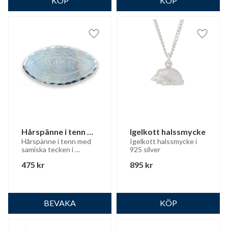
Lägg till i favoriter
Lägg til
Hårspänne i tenn 
Igelkott halssmycke
liten
Hårspänne i tenn med 
Igelkott halssmycke i 
samiska tecken i 
925 silver
gravyren
475
kr
895
kr