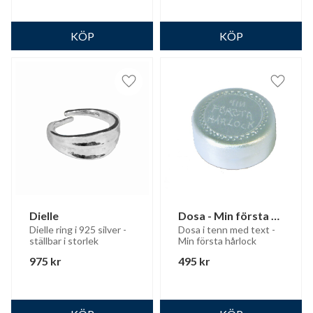
Lägg till i favoriter
Lägg til
Dielle
Dosa - Min första 
hårlock
Dielle ring i 925 silver - 
Dosa i tenn med text - 
ställbar i storlek
Min första hårlock
975
kr
495
kr