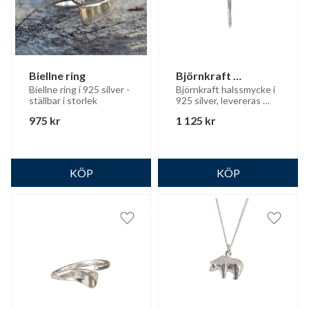
Biellne ring
Björnkraft 
halssmycke
Biellne ring i 925 silver - 
Björnkraft halssmycke i 
ställbar i storlek
925 silver, levereras 
med silverkedja
975
kr
1 125
kr
Lägg till i favoriter
Lägg til