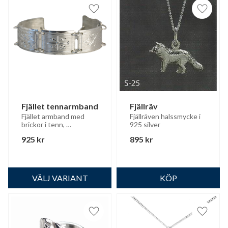
Lägg till i favoriter
Lägg til
Fjället tennarmband
Fjällräv
Fjället armband med 
Fjällräven halssmycke i 
brickor i tenn, 
925 silver
kopplingsdetaljer i 925 
925
kr
895
kr
silver.
Lägg till i favoriter
Lägg til