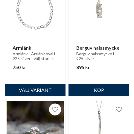
Armlänk
Berguv halssmycke
Armlänk - Ärtlänk oval i 
Berguv halssmycke i 
925 silver - välj storlek
925 silver
750
kr
895
kr
Lägg till i favoriter
Lägg til