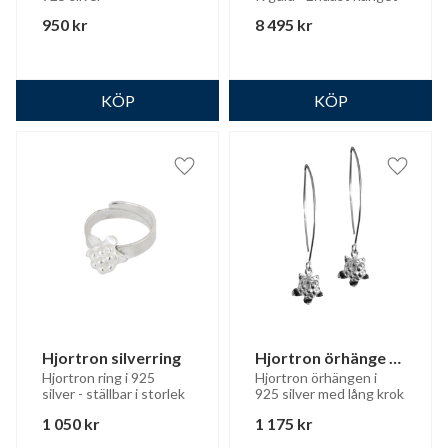
950
kr
8 495
kr
Lägg till i favoriter
Lägg til
Hjortron silverring
Hjortron örhänge 
lång krok
Hjortron ring i 925 
Hjortron örhängen i 
silver - ställbar i storlek
925 silver med lång krok
1 050
kr
1 175
kr