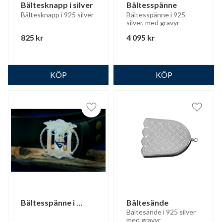
Bältesknapp i silver
Bältesspänne
Bältesknapp i 925 silver
Bältesspänne i 925 
silver, med gravyr
825
kr
4 095
kr
Lägg till i favoriter
Lägg til
Bältesspänne i 
Bältesände
silver inkl. bälte
Bältesände i 925 silver 
med gravyr