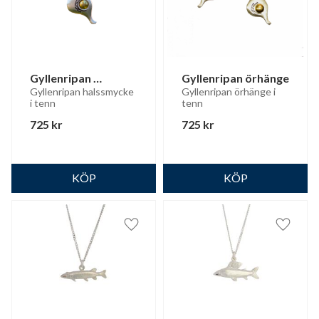
Gyllenripan 
Gyllenripan örhänge
halssmycke
Gyllenripan halssmycke 
Gyllenripan örhänge i 
i tenn
tenn
725
kr
725
kr
Lägg till i favoriter
Lägg til