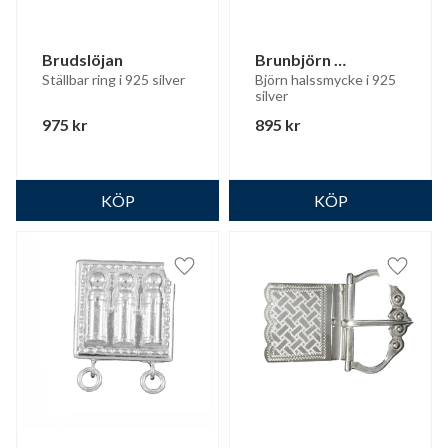
Brudslöjan
Brunbjörn 
halssmycke
Ställbar ring i 925 silver
Björn halssmycke i 925 
silver
975
kr
895
kr
Lägg till i favoriter
Lägg til