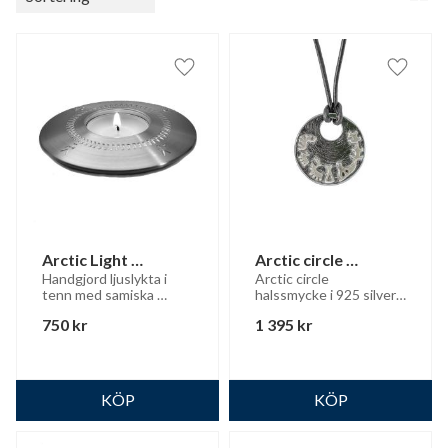
Lägg till i favoriter
Lägg til
Arctic Light 
Arctic circle 
ljuslykta
halssmycke
Handgjord ljuslykta i 
Arctic circle 
tenn med samiska 
halssmycke i 925 silver 
tecken i gravyren - för 
med läderrem
750
kr
1 395
kr
värmeljus.