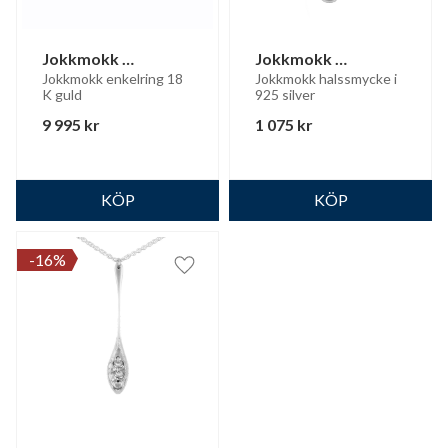
Jokkmokk 
Jokkmokk 
enkelring 18 K Guld
halssmycke
Jokkmokk enkelring 18 
Jokkmokk halssmycke i 
K guld
925 silver
9 995
kr
1 075
kr
16
%
Lägg till i favoriter