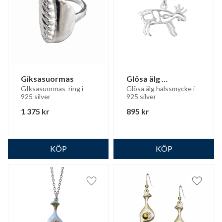
Giksasuormas
Glösa älg 
halssmycke
GIksasuormas  ring i 
Glösa älg halssmycke i 
925 silver
925 silver
1 375
kr
895
kr
Lägg till i favoriter
Lägg til