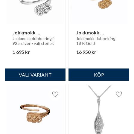
Jokkmokk 
Jokkmokk 
dubbelring
dubbelring 18K guld
Jokkmokk dubbelring i 
Jokkmokk dubbelring 
925 silver - välj storlek
18 K Guld
1 695
kr
16 950
kr
Lägg till i favoriter
Lägg til