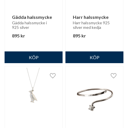
Gädda halssmycke
Harr halssmycke
Gädda halssmycke i 
Harr halssmycke 925 
925 silver
silver med kedja
895
kr
895
kr
Lägg till i favoriter
Lägg til