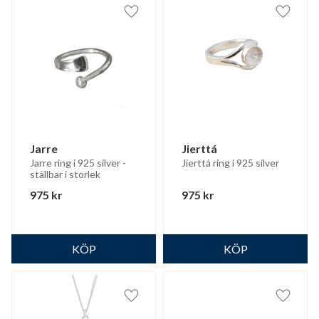
Lägg till i favoriter
Lägg til
Jarre
Jierttá
Jarre ring i 925 silver - 
Jierttá ring i 925 silver
ställbar i storlek
975
kr
975
kr
Lägg till i favoriter
Lägg til