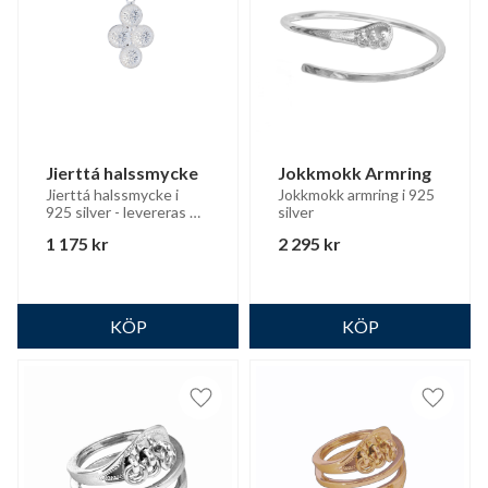
Jierttá halssmycke
Jokkmokk Armring
Jierttá halssmycke i 
Jokkmokk armring i 925 
925 silver - levereras 
silver
med silverkedja
1 175
kr
2 295
kr
Lägg till i favoriter
Lägg til