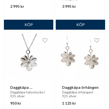
2 995
kr
3 995
kr
Lägg till i favoriter
Lägg til
Daggkåpa 
Daggkåpa örhängen
halssmycke
Daggkåpa halssmycke i 
Daggkåpa örhängeni 
925 silver
925 silver
950
kr
1 125
kr