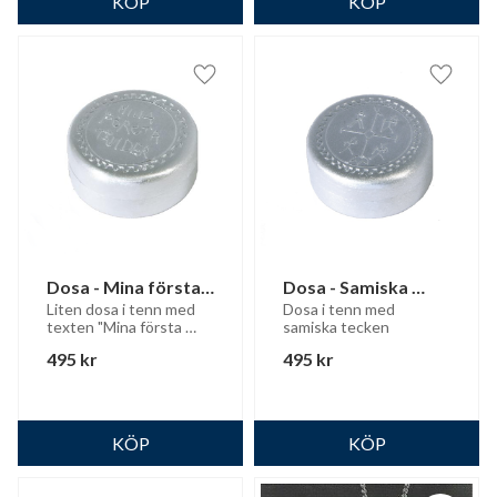
Lägg till i favoriter
Lägg til
Dosa - Mina första 
Dosa - Samiska 
tänder
tecken
Liten dosa i tenn med 
Dosa i tenn med 
texten "Mina första 
samiska tecken
tänder"
495
kr
495
kr