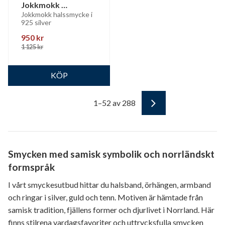
Jokkmokk 
halssmycke
Jokkmokk halssmycke i 
925 silver
950
kr
1 125
kr
1–
52
av
288
Smycken med samisk symbolik och norrländskt
formspråk
I vårt smyckesutbud hittar du halsband, örhängen, armband
och ringar i silver, guld och tenn. Motiven är hämtade från
samisk tradition, fjällens former och djurlivet i Norrland. Här
finns stilrena vardagsfavoriter och uttrycksfulla smycken