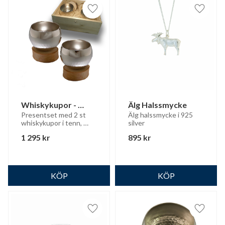
Lägg till i favoriter
Lägg til
Whiskykupor - 
Älg Halssmycke
Presentset
Presentset med 2 st 
Älg halssmycke i 925 
whiskykupor i tenn, 
silver
med björkfot - 
1 295
kr
895
kr
levereras i trälåda
Lägg till i favoriter
Lägg til