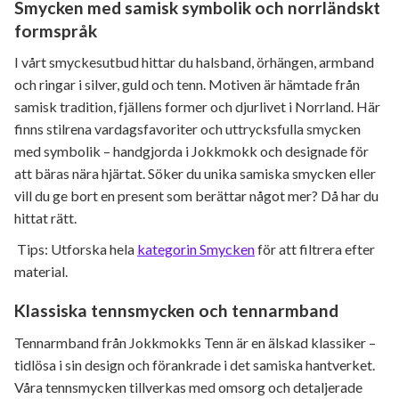
Smycken med samisk symbolik och norrländskt
formspråk
I vårt smyckesutbud hittar du halsband, örhängen, armband
och ringar i silver, guld och tenn. Motiven är hämtade från
samisk tradition, fjällens former och djurlivet i Norrland. Här
finns stilrena vardagsfavoriter och uttrycksfulla smycken
med symbolik – handgjorda i Jokkmokk och designade för
att bäras nära hjärtat. Söker du unika samiska smycken eller
vill du ge bort en present som berättar något mer? Då har du
hittat rätt.
Tips: Utforska hela
kategorin Smycken
för att filtrera efter
material.
Klassiska tennsmycken och tennarmband
Tennarmband från Jokkmokks Tenn är en älskad klassiker –
tidlösa i sin design och förankrade i det samiska hantverket.
Våra tennsmycken tillverkas med omsorg och detaljerade