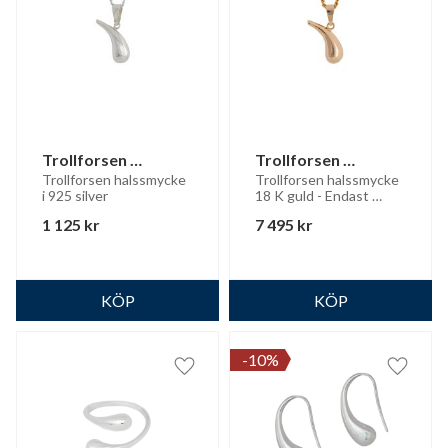
Trollforsen 
Trollforsen 
halssmycke
halssmycke 18 K 
Trollforsen halssmycke 
Trollforsen halssmycke 
i 925 silver
18 K guld - Endast 
guld
hänge
1 125
kr
7 495
kr
10
%
Lägg till i favoriter
Lägg til