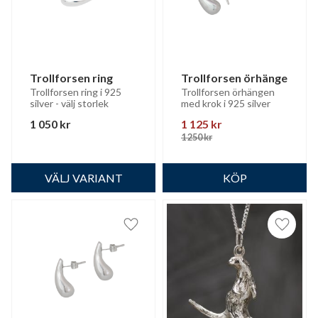
Trollforsen ring
Trollforsen örhänge
Trollforsen ring i 925 
Trollforsen örhängen 
silver - välj storlek
med krok i 925 silver
1 050
kr
1 125
kr
1 250
kr
Lägg till i favoriter
Lägg til