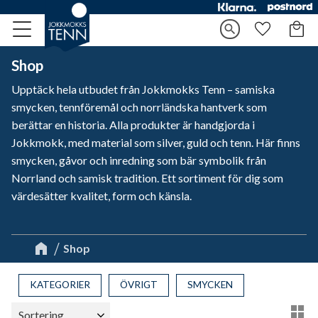
Kundv
search
Meny
Favorite
Shop
Upptäck hela utbudet från Jokkmokks Tenn – samiska
smycken, tennföremål och norrländska hantverk som
berättar en historia. Alla produkter är handgjorda i
Jokkmokk, med material som silver, guld och tenn. Här finns
smycken, gåvor och inredning som bär symbolik från
Norrland och samisk tradition. Ett sortiment för dig som
värdesätter kvalitet, form och känsla.
Shop
KATEGORIER
ÖVRIGT
SMYCKEN
Välj sortering
Vä