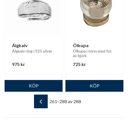
Älgkalv
Ölkupa
Älgkalv ring i 925 silver
Ölkupa i tenn med fot 
av björk
975
kr
725
kr
261–
288
av
288