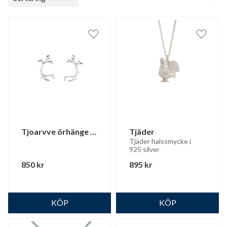
Lägg till i favoriter
Lägg til
Tjoarvve örhänge 
Tjäder
(små)
Tjäder halssmycke i 
925 silver
850
kr
895
kr