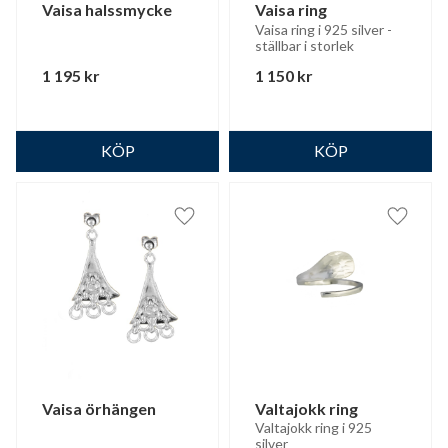
Vaisa halssmycke
Vaisa ring
Vaisa ring i 925 silver - 
ställbar i storlek
1 195
kr
1 150
kr
Lägg till i favoriter
Lägg til
Vaisa örhängen
Valtajokk ring
Valtajokk ring i 925 
silver