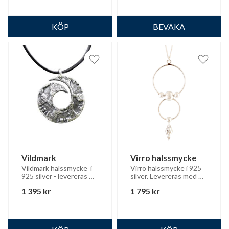
Lägg till i favoriter
Lägg til
Vildmark
Virro halssmycke
Vildmark halssmycke  i 
Virro halssmycke i 925 
925 silver - levereras 
silver. Levereras med 
med läderrem
50 cm silverkedja. 
1 395
kr
1 795
kr
Hängets storlek H: 
80mm B: 24mm-30mm.