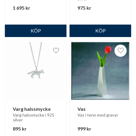
1 695
kr
975
kr
Lägg till i favoriter
Lägg til
Varg halssmycke
Vas
Varg halssmycke i 925 
Vas i tenn med gravyr
silver
895
kr
999
kr