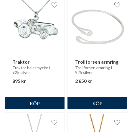
Lägg till i favoriter
Lägg til
Traktor
Trollforsen armring
Traktor halssmycke i 
Trollforsen armring i 
925 silver
925 silver
895
kr
2 850
kr
Lägg till i favoriter
Lägg til