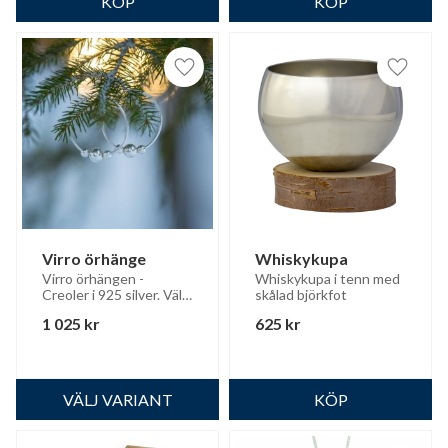
Lägg till i favoriter
Lägg til
Virro örhänge
Whiskykupa
Virro örhängen - 
Whiskykupa i tenn med 
Creoler i 925 silver. Välj 
skålad björkfot
mellan 30mm och 50mm
1 025
kr
625
kr