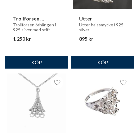
Trollforsen 
Utter
örhängen
Trollforsen örhängen i 
Utter halssmycke i 925 
925 silver med stift
silver
1 250
kr
895
kr
Lägg till i favoriter
Lägg til