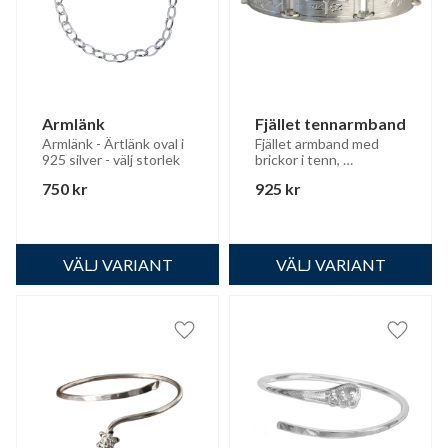
Armlänk
Fjället tennarmband
Armlänk - Ärtlänk oval i 
Fjället armband med 
925 silver - välj storlek
brickor i tenn, 
kopplingsdetaljer i 925 
750
kr
925
kr
silver.
Lägg till i favoriter
Lägg til