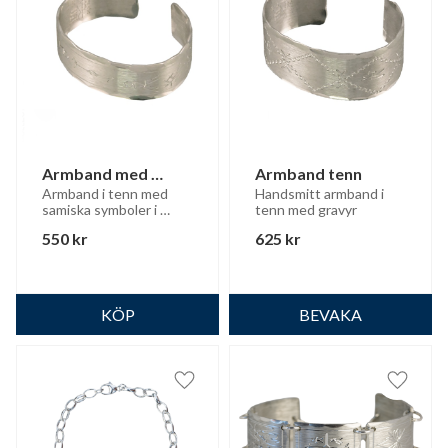
Armband med 
Armband tenn
samiska tecken
Armband i tenn med 
Handsmitt armband i 
samiska symboler i 
tenn med gravyr
gravyren
550
kr
625
kr
Lägg till i favoriter
Lägg til