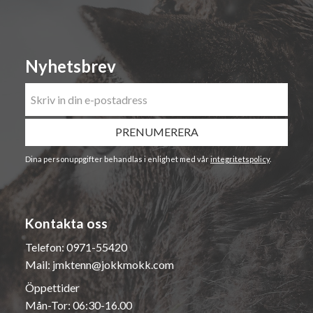
Nyhetsbrev
PRENUMERERA
Dina personuppgifter behandlas i enlighet med vår
integritetspolicy
.
Kontakta oss
Telefon:
0971-55420
Mail:
jmktenn@jokkmokk.com
Öppettider
Mån-Tor: 06:30-16.00