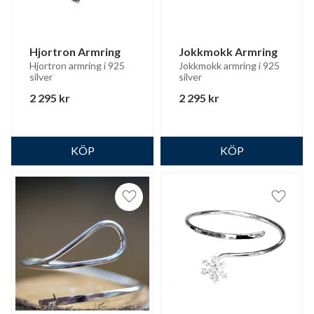
Hjortron Armring
Jokkmokk Armring
Hjortron armring i 925 
Jokkmokk armring i 925 
silver
silver
2 295
kr
2 295
kr
Lägg till i favoriter
Lägg til