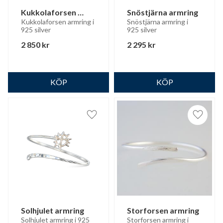
Kukkolaforsen 
Snöstjärna armring
armring
Kukkolaforsen armring i 
Snöstjärna armring i 
925 silver
925 silver
2 850
kr
2 295
kr
Lägg till i favoriter
Lägg til
Solhjulet armring
Storforsen armring
Solhjulet armring i 925 
Storforsen armring i 