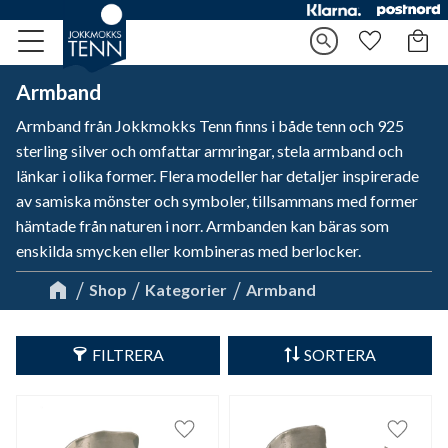
Kundv
search
Meny
Favorite
Armband
Armband från Jokkmokks Tenn finns i både tenn och 925
sterling silver och omfattar armringar, stela armband och
länkar i olika former. Flera modeller har detaljer inspirerade
av samiska mönster och symboler, tillsammans med former
hämtade från naturen i norr. Armbanden kan bäras som
enskilda smycken eller kombineras med berlocker.
Shop
Kategorier
Armband
FILTRERA
SORTERA
Lägg till i favoriter
Lägg til