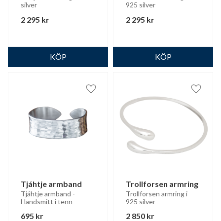
silver
925 silver
2 295
kr
2 295
kr
Lägg till i favoriter
Lägg til
Tjáhtje armband
Trollforsen armring
Tjáhtje armband - 
Trollforsen armring i 
Handsmitt i tenn
925 silver
695
kr
2 850
kr