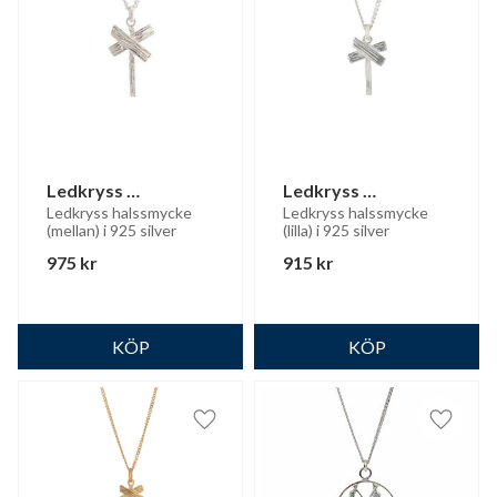
Ledkryss 
Ledkryss 
halssmycke
halssmycke
Ledkryss halssmycke 
Ledkryss halssmycke 
(mellan) i 925 silver
(lilla) i 925 silver
975
kr
915
kr
Lägg till i favoriter
Lägg til