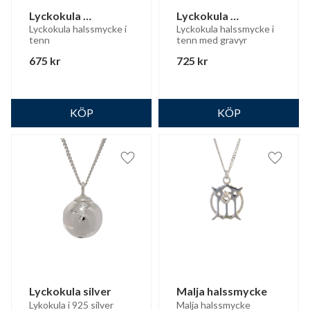
Lyckokula 
Lyckokula 
halssmycke  (liten)
halssmycke (xl)
Lyckokula halssmycke i 
Lyckokula halssmycke i 
tenn
tenn med gravyr
675
kr
725
kr
Lägg till i favoriter
Lägg til
Lyckokula silver
Malja halssmycke
Lykokula i 925 silver
Malja halssmycke 