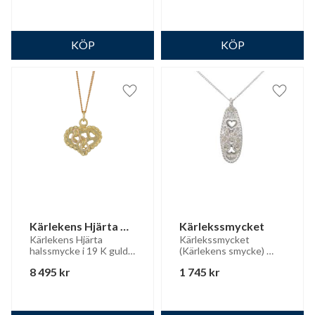
Lägg till i favoriter
Lägg til
Kärlekens Hjärta 
Kärlekssmycket
halssmycke 18 K
Kärlekens Hjärta 
Kärlekssmycket 
halssmycke i 19 K guld 
(Kärlekens smycke) 
(beställ kedjan separat)
hänge i 925 silver, 
8 495
kr
1 745
kr
levereras med 
silverkedja