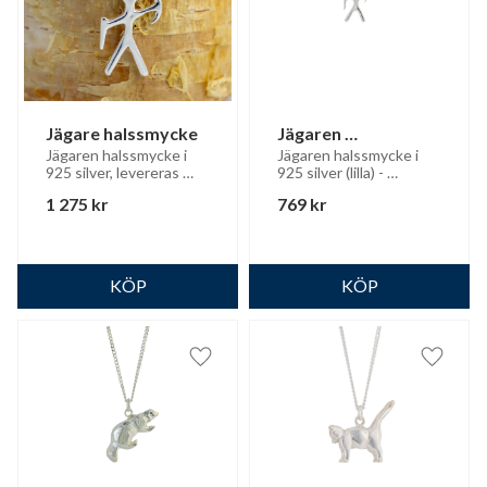
Jägare halssmycke
Jägaren 
halssmycken (lilla)
Jägaren halssmycke i 
Jägaren halssmycke i 
925 silver, levereras 
925 silver (lilla) - 
med silverkedja
levereras med 
1 275
kr
769
kr
silverkedja
Lägg till i favoriter
Lägg til