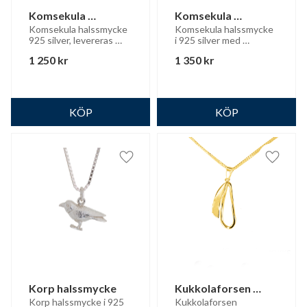
Komsekula 
Komsekula 
halssmycke
halssmycke
Komsekula halssmycke 
Komsekula halssmycke 
925 silver, levereras 
i 925 silver med 
med silverkedja
silverkedja
1 250
kr
1 350
kr
Lägg till i favoriter
Lägg til
Korp halssmycke
Kukkolaforsen 
halssmycke 18 K 
Korp halssmycke i 925 
Kukkolaforsen 