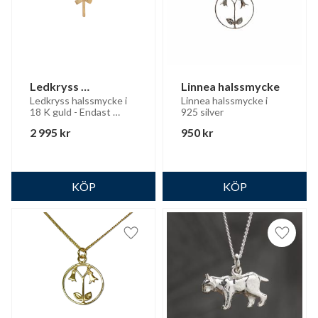
Ledkryss 
Linnea halssmycke
halssmycke 18 K 
Ledkryss halssmycke i 
Linnea halssmycke i 
18 K guld - Endast 
925 silver
guld
hänge
2 995
kr
950
kr
Lägg till i favoriter
Lägg til