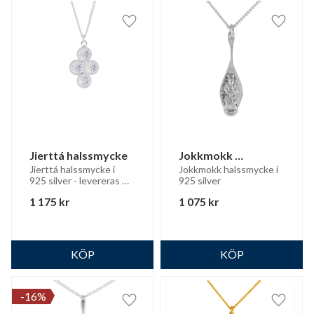
Lägg till i favoriter
Lägg til
Jierttá halssmycke
Jokkmokk 
halssmycke
Jierttá halssmycke i 
Jokkmokk halssmycke i 
925 silver - levereras 
925 silver
med silverkedja
1 175
kr
1 075
kr
16
%
Lägg till i favoriter
Lägg til