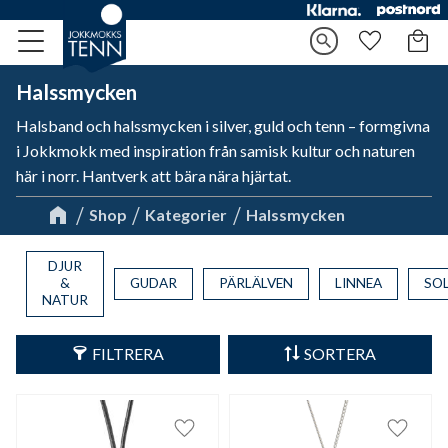
Kundv
search
Meny
Favorite
Halssmycken
Halsband och halssmycken i silver, guld och tenn – formgivna
i Jokkmokk med inspiration från samisk kultur och naturen
här i norr. Hantverk att bära nära hjärtat.
Shop
Kategorier
Halssmycken
DJUR
&
GUDAR
PÄRLÄLVEN
LINNEA
SO
NATUR
FILTRERA
SORTERA
Lägg till i favoriter
Lägg til