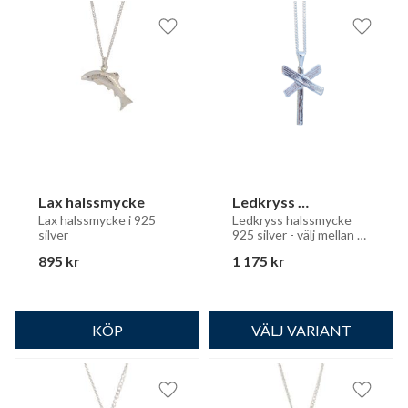
Lägg till i favoriter
Lägg til
Lax halssmycke
Ledkryss 
halssmycke
Lax halssmycke i 925 
Ledkryss halssmycke 
silver
925 silver - välj mellan 
läderrem och silverkedja
895
kr
1 175
kr
Lägg till i favoriter
Lägg til