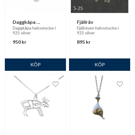
Daggkåpa 
Fjällräv
halssmycke
Daggkåpa halssmycke i 
Fjällräven halssmycke i 
925 silver
925 silver
950
kr
895
kr
Lägg till i favoriter
Lägg til