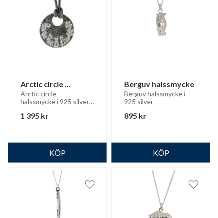
Arctic circle 
Berguv halssmycke
halssmycke
Arctic circle 
Berguv halssmycke i 
halssmycke i 925 silver 
925 silver
med läderrem
1 395
kr
895
kr
Lägg till i favoriter
Lägg til