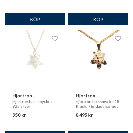
Lägg till i favoriter
Lägg til
Hjortron 
Hjortron 
halssmycke
halssmycke 18K 
Hjortron halssmycke i 
Hjortron halssmycke 18 
925 silver
K guld - Endast hänget
guld
950
kr
8 495
kr