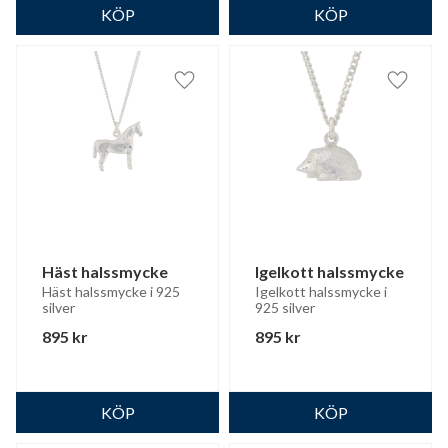
Lägg till i favoriter
Lägg til
Häst halssmycke
Igelkott halssmycke
Häst halssmycke i 925 
Igelkott halssmycke i 
silver
925 silver
895
kr
895
kr