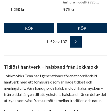
(mindre modell)  i 925 
silver med silverkedja
1 250
kr
975
kr
1–
52
av
137
Tidlöst hantverk – halsband från Jokkmokk
Jokkmokks Tenn har i generationer förenat norrländskt
hantverk med ett formspråk som är både tidlöst och
meningsfullt. Våra handgjorda halsband och halssmycken –
från enkla hängen till uttrycksfulla halsband – är en del av det
uttryck som växt fram ur mötet mellan tradition och natur.