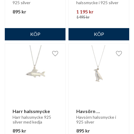
925 silver
halssmycke i 925 silver
895
kr
1 195
kr
1 495
kr
Lägg till i favoriter
Lägg til
Harr halssmycke
Havsörn 
halssmycke
Harr halssmycke 925 
Havsörn halssmycke i 
silver med kedja
925 silver
895
kr
895
kr