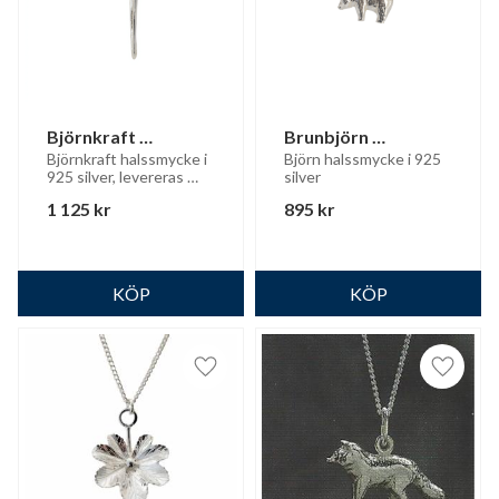
Björnkraft 
Brunbjörn 
halssmycke
halssmycke
Björnkraft halssmycke i 
Björn halssmycke i 925 
925 silver, levereras 
silver
med silverkedja
1 125
kr
895
kr
Lägg till i favoriter
Lägg til