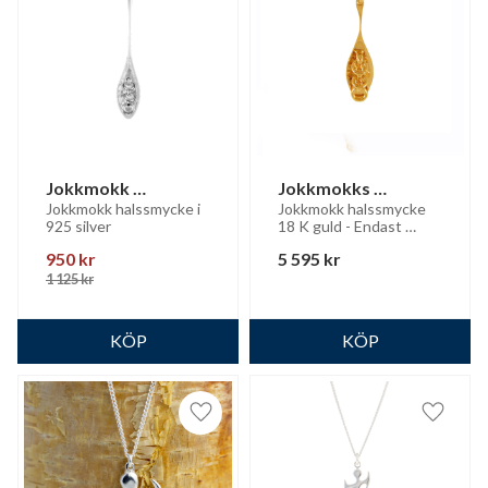
Jokkmokk 
Jokkmokks 
halssmycke
halssmycke  18 K 
Jokkmokk halssmycke i 
Jokkmokk halssmycke 
925 silver
18 K guld - Endast 
guld
hänget
950
kr
5 595
kr
1 125
kr
Lägg till i favoriter
Lägg til