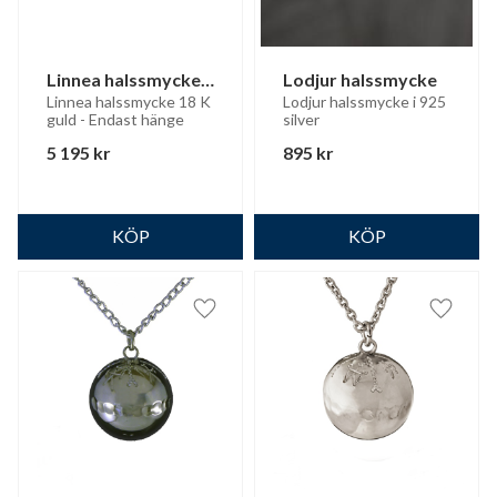
Linnea halssmycke 
Lodjur halssmycke
18 K guld
Linnea halssmycke 18 K 
Lodjur halssmycke i 925 
guld - Endast hänge
silver
5 195
kr
895
kr
Lägg till i favoriter
Lägg til