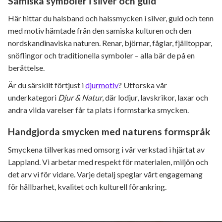
Samiska symboler i silver och guld
Här hittar du halsband och halssmycken i silver, guld och tenn
med motiv hämtade från den samiska kulturen och den
nordskandinaviska naturen. Renar, björnar, fåglar, fjälltoppar,
snöflingor och traditionella symboler – alla bär de på en
berättelse.
Är du särskilt förtjust i
djurmotiv
? Utforska vår
underkategori
Djur & Natur
, där lodjur, lavskrikor, laxar och
andra vilda varelser får ta plats i formstarka smycken.
Handgjorda smycken med naturens formspråk
Smyckena tillverkas med omsorg i vår verkstad i hjärtat av
Lappland. Vi arbetar med respekt för materialen, miljön och
det arv vi för vidare. Varje detalj speglar vårt engagemang
för hållbarhet, kvalitet och kulturell förankring.