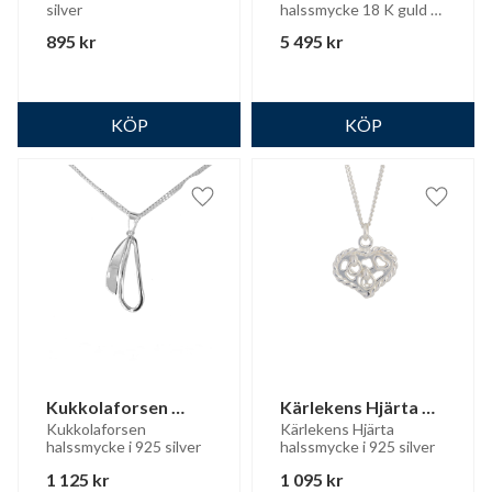
silver
halssmycke 18 K guld - 
guld
Endast hänge
895
kr
5 495
kr
Lägg till i favoriter
Lägg til
Kukkolaforsen 
Kärlekens Hjärta 
halssmycke 925 
halssmycke
Kukkolaforsen 
Kärlekens Hjärta 
halssmycke i 925 silver
halssmycke i 925 silver
silver
1 125
kr
1 095
kr