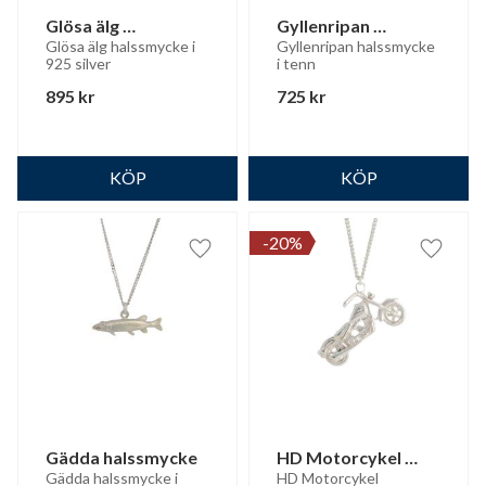
Glösa älg 
Gyllenripan 
halssmycke
halssmycke
Glösa älg halssmycke i 
Gyllenripan halssmycke 
925 silver
i tenn
895
kr
725
kr
20
%
Lägg till i favoriter
Lägg til
Gädda halssmycke
HD Motorcykel 
halssmycke
Gädda halssmycke i 
HD Motorcykel 