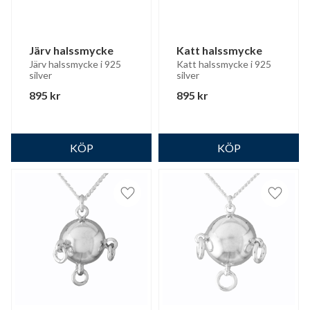
Järv halssmycke
Katt halssmycke
Järv halssmycke i 925 
Katt halssmycke i 925 
silver
silver
895
kr
895
kr
Lägg till i favoriter
Lägg til