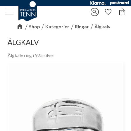
Kundv
search
Meny
Favorite
Shop
Kategorier
Ringar
Älgkalv
ÄLGKALV
Älgkalv ring i 925 silver