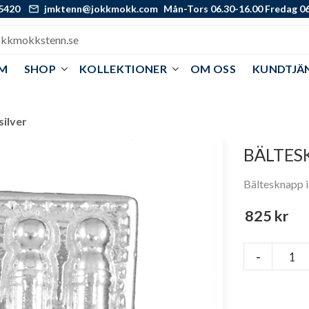
5420
jmktenn@jokkmokk.com
Mån-Tors 06.30-16.00 Fredag 06
M
SHOP
KOLLEKTIONER
OM OSS
KUNDTJÄ
silver
BÄLTESK
Bältesknapp i
825
kr
-