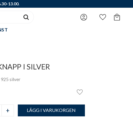
.30-13.00.
Favoriter
Kundvagn
NST
NAPP I SILVER
 925 silver
Lägg till i favoriter
+