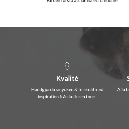
Bli den första att lämna ett omdöme.
Kvalité
Handgjorda smycken & föremål med
Alla b
inspiration från kulturen i norr.