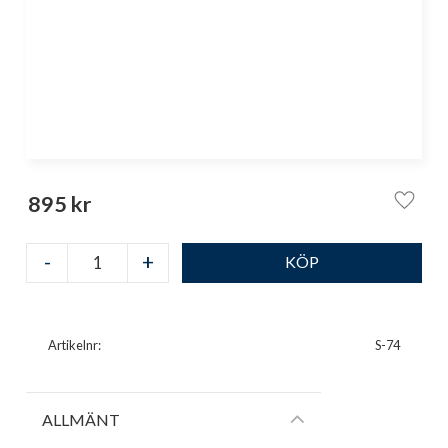
895
kr
Lägg ti
-
+
Artikelnr
S-74
ALLMÄNT