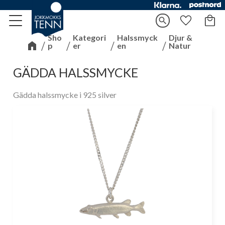
Kundv
search
Meny
Favorite
Sho
Kategori
Halssmyck
Djur &
p
er
en
Natur
GÄDDA HALSSMYCKE
Gädda halssmycke i 925 silver