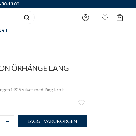
.30-13.00.
Favoriter
Kundvagn
NST
ON ÖRHÄNGE LÅNG
ngen i 925 silver med lång krok
Lägg till i favoriter
+