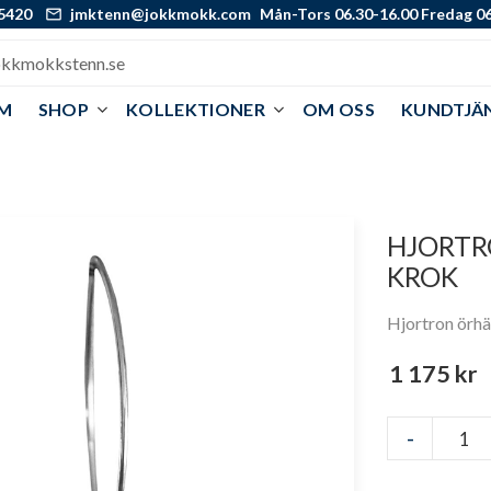
5420
jmktenn@jokkmokk.com
Mån-Tors 06.30-16.00 Fredag 06
M
SHOP
KOLLEKTIONER
OM OSS
KUNDTJÄ
HJORTR
KROK
Hjortron örhä
1 175
kr
-