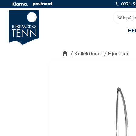
0971-5
HE
Kollektioner
Hjortron