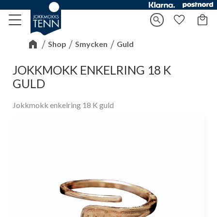
Kundv
search
Meny
Favorite
Shop
Smycken
Guld
JOKKMOKK ENKELRING 18 K
GULD
Jokkmokk enkelring 18 K guld