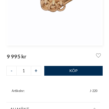
9 995
kr
Lägg ti
-
+
Artikelnr
J-220
ALLMÄNT