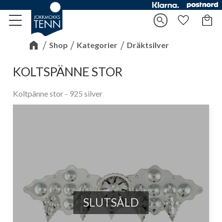
Kundv
search
Meny
Favorite
Shop
Kategorier
Dräktsilver
KOLTSPÄNNE STOR
Koltpänne stor - 925 silver
SLUTSÅLD