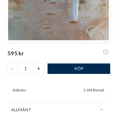
595
kr
Lägg ti
-
+
Artikelnr
S-334-Berlock
ALLMÄNT