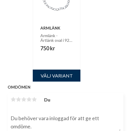
ARMLÄNK
Armlänk - 
Ärtlänk oval i 925 
silver - välj 
750
kr
storlek
OMDÖMEN
Du