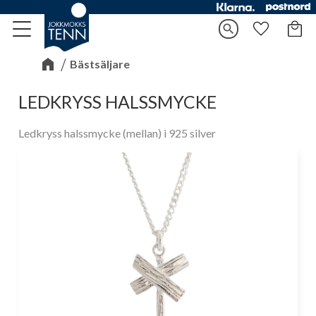
Kundv
search
Meny
Favorite
Bästsäljare
LEDKRYSS HALSSMYCKE
Ledkryss halssmycke (mellan) i 925 silver