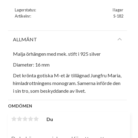
Lagerstatus
I lager
Artikelnr
S-182
ALLMÄNT
Malja örhängen med mek. stift i 925 silver
Diameter: 16 mm
Det krönta gotiska M-et är tillägnad Jungfru Maria,
himladrottningens monogram. Samerna införde den
i sin tro, som beskyddande av livet.
OMDÖMEN
Du