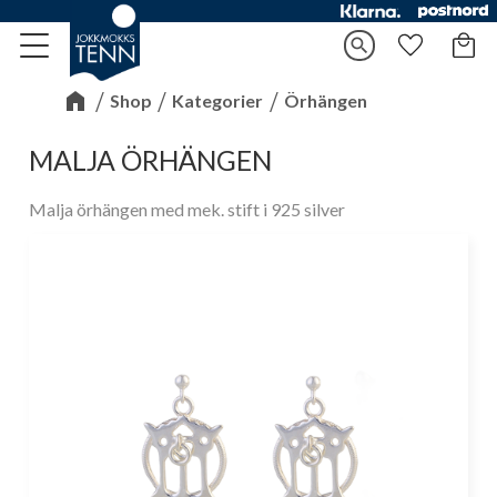
Kundv
search
Meny
Favorite
Shop
Kategorier
Örhängen
MALJA ÖRHÄNGEN
Malja örhängen med mek. stift i 925 silver