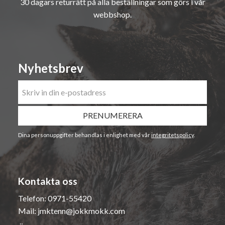
30 dagars returrätt på alla beställningar som görs i vår
webbshop.
Nyhetsbrev
PRENUMERERA
Dina personuppgifter behandlas i enlighet med vår
integritetspolicy
.
Kontakta oss
Telefon:
0971-55420
Mail:
jmktenn@jokkmokk.com