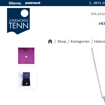
0971-5
HE
Shop
Kategorier
Halss