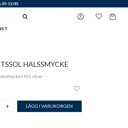
.30-13.00.
Favoriter
Kundvagn
NST
TSSOL HALSSMYCKE
alssmycke i 925 silver
Lägg till i favoriter
+