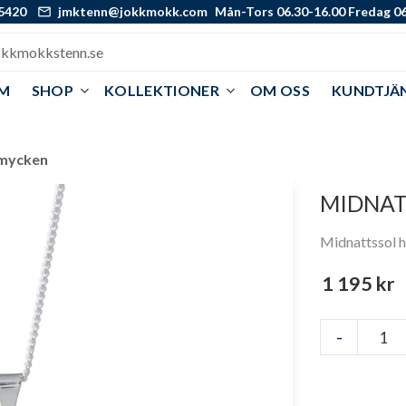
5420
jmktenn@jokkmokk.com
Mån-Tors 06.30-16.00 Fredag 06
M
SHOP
KOLLEKTIONER
OM OSS
KUNDTJÄ
mycken
MIDNAT
Midnattssol h
1 195
kr
-