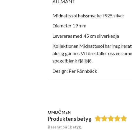
ALLMÄNT
Midnattssol halssmycke i 925 silver
Diameter 19 mm
Levereras med 45 cm silverkedja
Kollektionen Midnattssol har inspirerat
aldrig går ner. Vi föreställer oss en so
spegelblank fjällsjö.
Design: Per Rönnbäck
OMDÖMEN
Produktens betyg
Baserat på 1 betyg.