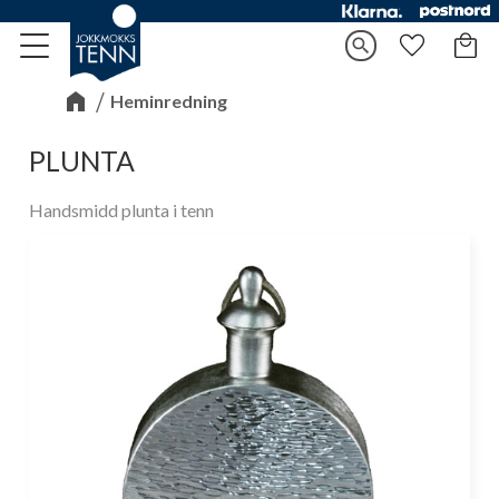
Kundv
search
Meny
Favorite
Heminredning
PLUNTA
Handsmidd plunta i tenn