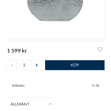
1 599
kr
Lägg ti
-
+
Artikelnr
G-56
ALLMÄNT