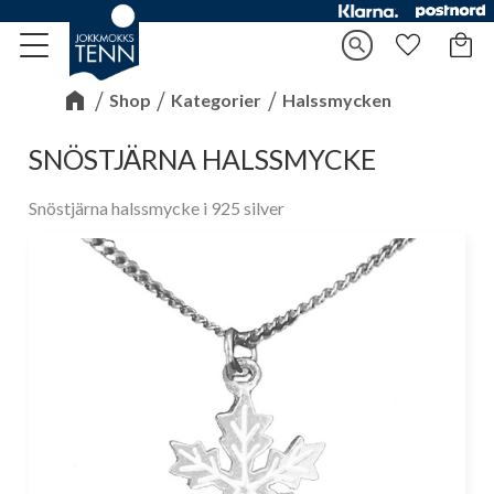
Kundv
search
Meny
Favorite
Shop
Kategorier
Halssmycken
SNÖSTJÄRNA HALSSMYCKE
Snöstjärna halssmycke i 925 silver