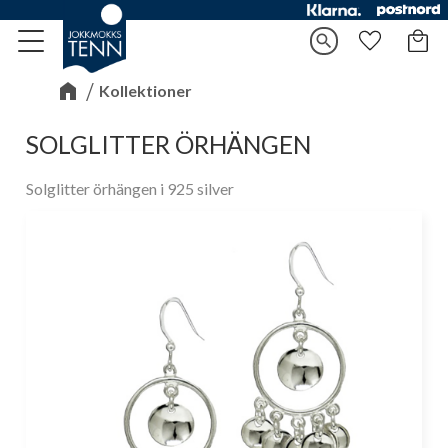
Kundv
search
Meny
Favorite
Kollektioner
SOLGLITTER ÖRHÄNGEN
Solglitter örhängen i 925 silver