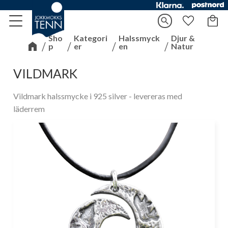
Kundv
search
Meny
Favorite
Sho
Kategori
Halssmyck
Djur &
p
er
en
Natur
VILDMARK
Vildmark halssmycke i 925 silver - levereras med
läderrem