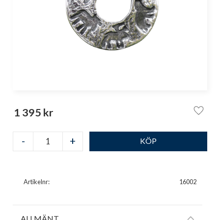
1 395
kr
Lägg ti
-
+
Artikelnr
16002
ALLMÄNT