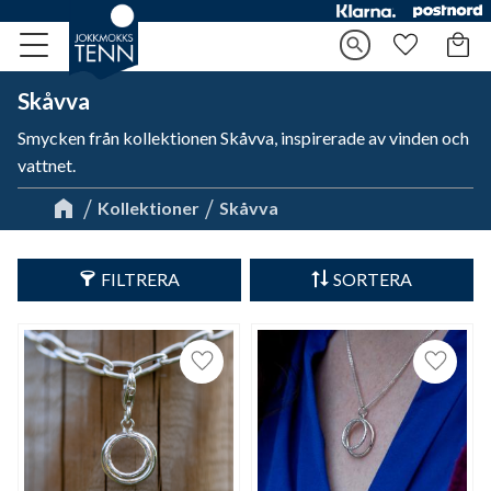
Kundv
search
Meny
Favorite
Skåvva
Smycken från kollektionen Skåvva, inspirerade av vinden och
vattnet.
Kollektioner
Skåvva
FILTRERA
SORTERA
Lägg till i favoriter
Lägg til