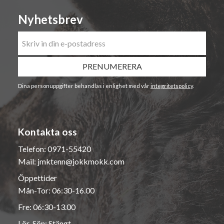
Nyhetsbrev
PRENUMERERA
Dina personuppgifter behandlas i enlighet med vår
integritetspolicy
.
Kontakta oss
Telefon:
0971-55420
Mail:
jmktenn@jokkmokk.com
Öppettider
Mån-Tor: 06:30-16.00
Fre: 06:30-13.00
Lör-Sön: Stängt