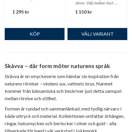
silver. Välj mellan fast 
stift, krok eller 
1 295
kr
1 150
kr
hängande stift.
Skåvva – där form möter naturens språk
Skåvva är en smyckeserie som hämtar sin inspiration från
naturens rörelser – vindens sus, vattnets brus. Namnet
kommer från lulesamiska och beskriver just detta samspel
mellan rörelse och stillhet.
Formen är rundad och sammanlänkad, med tydlig närvaro i
både uttryck och material. Kollektionen omfattar örhängen,
ringar, halssmycken och berlocker i silver och guld – alla
tillverkade för hand i vår verkstad i Jokkmokk.