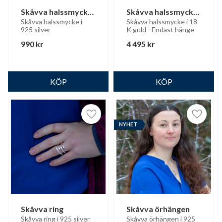
Skåvva halssmycke 
Skåvva halssmycke 
(litet)
18 K guld
Skåvva halssmycke i 
Skåvva halssmycke i 18 
925 silver
K guld - Endast hänge
990
kr
4 495
kr
Lägg till i favoriter
Lägg til
NYHET
Skåvva ring
Skåvva örhängen
Skåvva ring i 925 silver
Skåvva örhängen i 925 