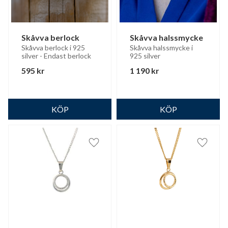
Skåvva berlock
Skåvva halssmycke
Skåvva berlock i 925 
Skåvva halssmycke i 
silver - Endast berlock
925 silver
595
kr
1 190
kr
Lägg till i favoriter
Lägg til