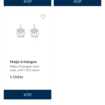
Lägg till i favoriter
Malja örhängen
Malja örhängen med 
mek. stift i 925 silver
1 150
kr