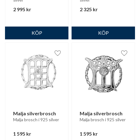
2 995
kr
2 325
kr
Lägg till i favoriter
Lägg til
Malja silverbrosch
Malja silverbrosch
Malja brosch i 925 silver
Malja brosch i 925 silver
1 595
kr
1 595
kr