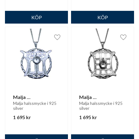
Lägg till i favoriter
Lägg til
Malja 
Malja 
silverhalssmycke
silverhalssmycke
Malja halssmycke i 925 
Malja halssmycke i 925 
silver
silver
1 695
kr
1 695
kr