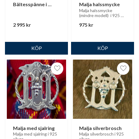
Bältesspänne i 
Malja halssmycke
silver inkl. bälte
Malja halssmycke 
(mindre modell)  i 925 
silver med silverkedja
2 995
kr
975
kr
Lägg till i favoriter
Lägg til
Malja med sjalring
Malja silverbrosch
Malja med sjalring i 925 
Malja silverbrosch i 925 
silver
silver