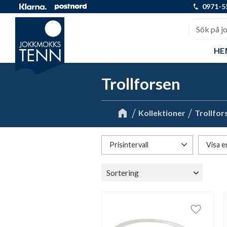
0971-5
HE
Trollforsen
Kollektioner
Trollfor
Prisintervall
Visa e
1 050
7 495
Finns 
Välj sortering
Lägg till 