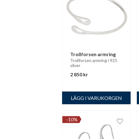
Trollforsen armring
Trollforsen armring i 925 
silver
2 850
kr
10
%
Lägg till 