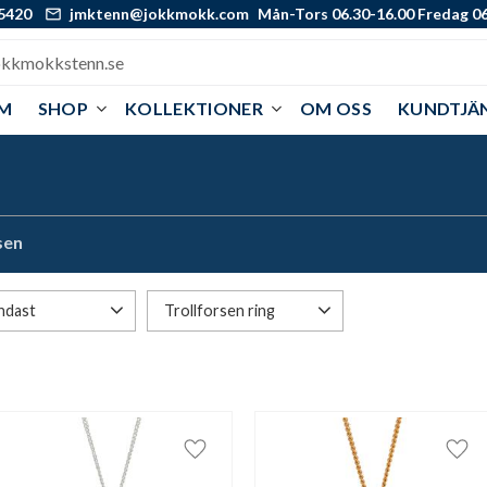
5420
jmktenn@jokkmokk.com
Mån-Tors 06.30-16.00 Fredag 06
M
SHOP
KOLLEKTIONER
OM OSS
KUNDTJÄ
sen
ndast
Trollforsen ring
1
1
i lager
Storlek 15,5
1
Storlek 18,5
1
Storlek 19,5
i favoriter
Lägg till i favoriter
Lägg