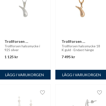
Trollforsen 
Trollforsen 
halssmycke
halssmycke 18 K guld
Trollforsen halssmycke i 
Trollforsen halssmycke 18 
925 silver
K guld - Endast hänge
1 125
kr
7 495
kr
i favoriter
Lägg till i favoriter
Lägg