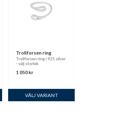
Trollforsen ring
Trollforsen ring i 925 silver 
- välj storlek
1 050
kr
 till i favoriter