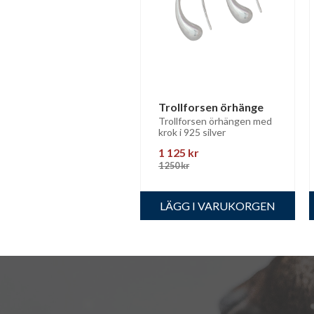
Trollforsen örhänge
Trollforsen örhängen med 
krok i 925 silver
1 125
kr
1 250
kr